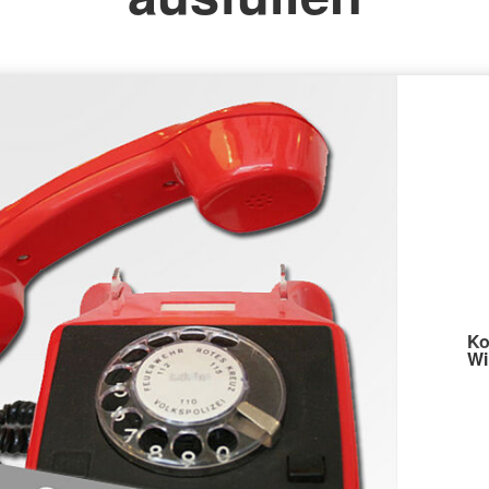
Ko
Wi