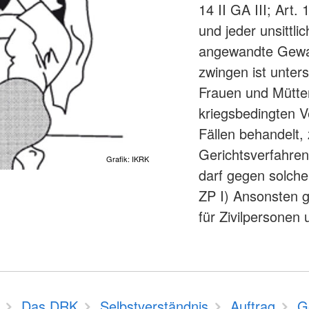
14 II GA III; Art.
und jeder unsittl
angewandte Gewalt
zwingen ist unters
Frauen und Mütter
kriegsbedingten V
Fällen behandelt,
Gerichtsverfahren.
Grafik: IKRK
darf gegen solche 
ZP I) Ansonsten g
für Zivilpersonen 
Das DRK
Selbstverständnis
Auftrag
G