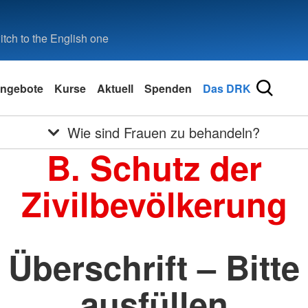
tch to the English one
ngebote
Kurse
Aktuell
Spenden
Das DRK
Wie sind Frauen zu behandeln?
B. Schutz der
Zivilbevölkerung
Überschrift – Bitte
ausfüllen