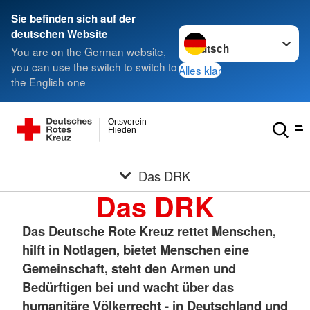
Sie befinden sich auf der
Sprache wechseln zu
deutschen Website
You are on the German website,
you can use the switch to switch to
Alles klar
the English one
Ortsverein
Flieden
Das DRK
Das DRK
Das Deutsche Rote Kreuz rettet Menschen,
hilft in Notlagen, bietet Menschen eine
Gemeinschaft, steht den Armen und
Bedürftigen bei und wacht über das
humanitäre Völkerrecht - in Deutschland und