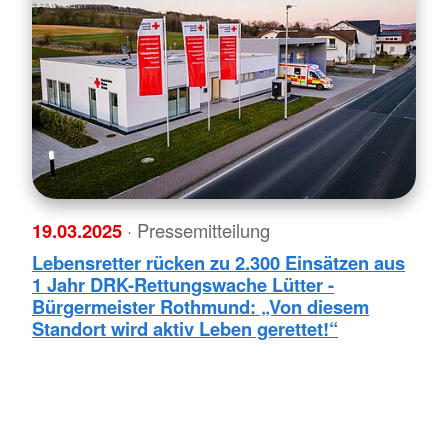
19.03.2025
· Pressemitteilung
Lebensretter rücken zu 2.300 Einsätzen aus
1 Jahr DRK-Rettungswache Lütter -
Bürgermeister Rothmund: „Von diesem
Standort wird aktiv Leben gerettet!“