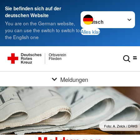
Sie befinden sich auf der
Sprache wechseln zu
deutschen Website
You are on the German website,
you can use the switch to switch to
Alles klar
the English one
Ortsverein
Flieden
Meldungen
Foto: A. Zelck / DRKS