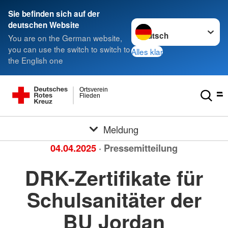
Sie befinden sich auf der
Sprache wechseln zu
deutschen Website
You are on the German website,
you can use the switch to switch to
Alles klar
the English one
Ortsverein
Flieden
Meldung
04.04.2025
· Pressemitteilung
DRK-Zertifikate für
Schulsanitäter der
BU Jordan