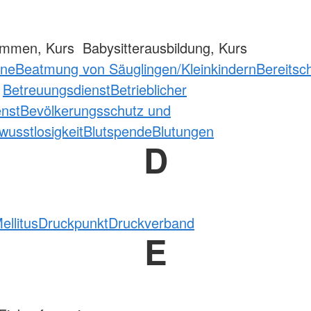
mmen, Kurs Babysitterausbildung, Kurs
ane
Beatmung von Säuglingen/Kleinkindern
Bereitsc
t
Betreuungsdienst
Betrieblicher
enst
Bevölkerungsschutz und
wusstlosigkeit
Blutspende
Blutungen
D
ellitus
Druckpunkt
Druckverband
E