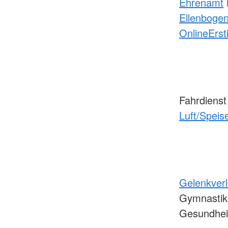
Ehrenamt
Ellenboge
Online
Erst
Fahrdiens
Luft/Speis
Gelenkver
Gymnastik
Gesundhei