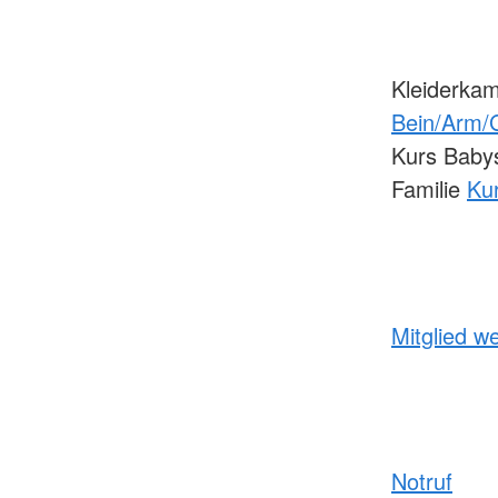
Kleiderka
Bein/Arm/
Kurs Baby
Familie
Kur
Mitglied w
Notruf