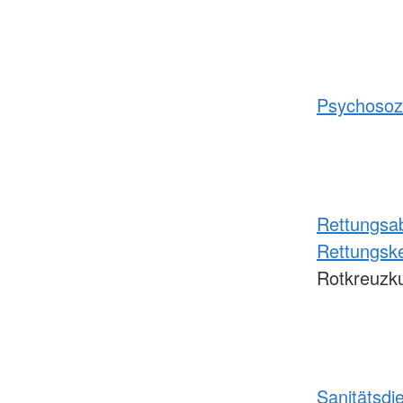
Psychosozi
Rettungsab
Rettungske
Rotkreuzk
Sanitätsdi