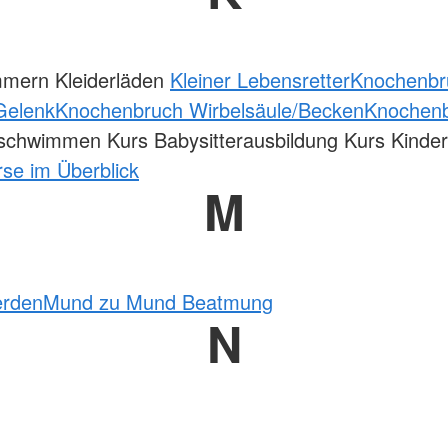
mmern Kleiderläden
Kleiner Lebensretter
Knochenbr
Gelenk
Knochenbruch Wirbelsäule/Becken
Knochen
schwimmen Kurs Babysitterausbildung Kurs Kinde
se im Überblick
M
erden
Mund zu Mund Beatmung
N