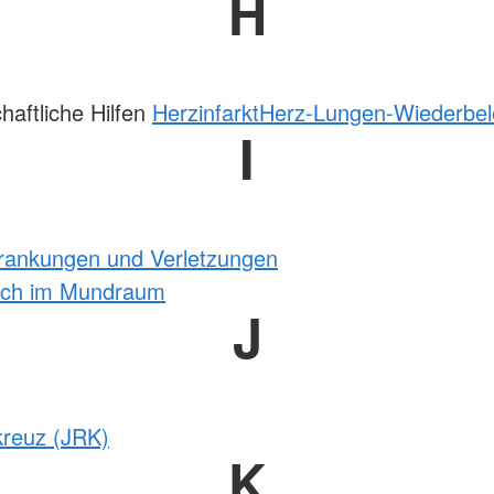
H
haftliche Hilfen
Herzinfarkt
Herz-Lungen-Wiederbe
I
krankungen und Verletzungen
tich im Mundraum
J
kreuz (JRK)
K