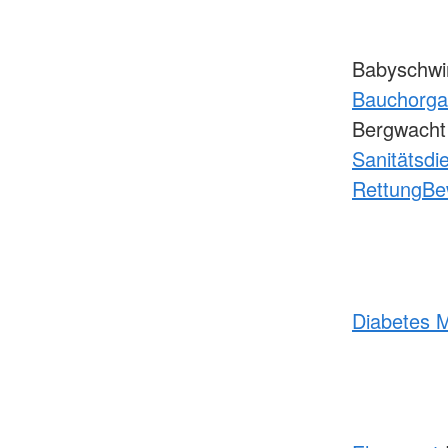
Babyschwi
Bauchorg
Bergwach
Sanitätsdi
Rettung
Be
Diabetes M