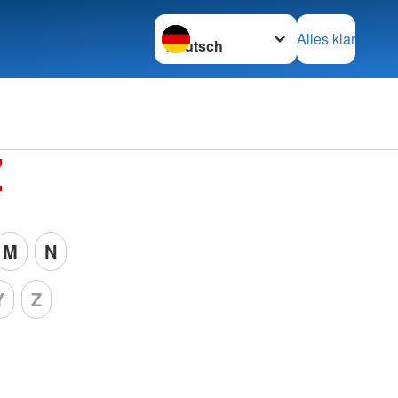
Sprache wechseln zu
Alles klar
Z
M
N
Y
Z