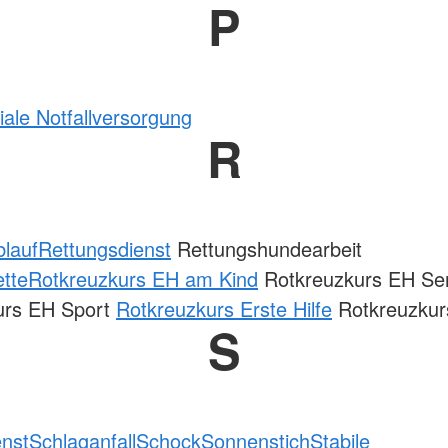
P
ale Notfallversorgung
R
lauf
Rettungsdienst
Rettungshundearbeit
tte
Rotkreuzkurs EH am Kind
Rotkreuzkurs EH Se
urs EH Sport
Rotkreuzkurs Erste Hilfe
Rotkreuzkurs
S
enst
Schlaganfall
Schock
Sonnenstich
Stabile