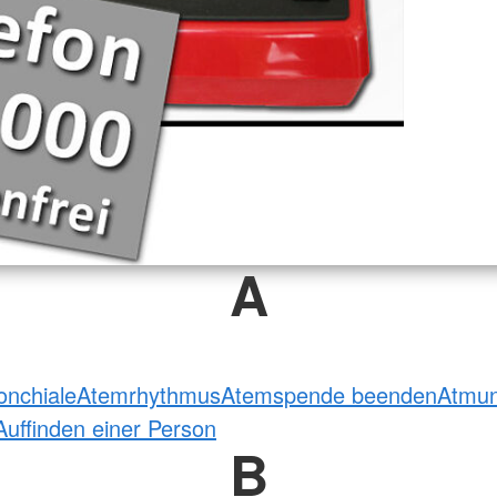
A
onchiale
Atemrhythmus
Atemspende beenden
Atmu
Auffinden einer Person
B