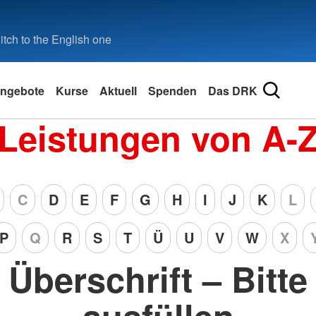
tch to the English one
ngebote
Kurse
Aktuell
Spenden
Das DRK
Leistungen von A-
C
D
E
F
G
H
I
J
K
L
P
Q
R
S
T
Ü
U
V
W
X
Überschrift – Bitte