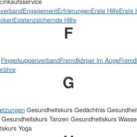
Einkaufsservice
nverband
Engagement
Erfrierungen
Erste Hilfe
Erste H
icken
Existenzsichernde Hilfe
F
t
Fingerkuppenverband
Fremdkörper im Auge
Fremdk
eröhre
G
letzungen
Gesundheitskurs Gedächtnis Gesundhei
 Gesundheitskurs Tanzen Gesundheitskurs Wasse
tskurs Yoga