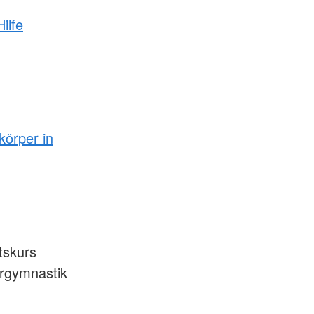
ilfe
örper in
tskurs
rgymnastik