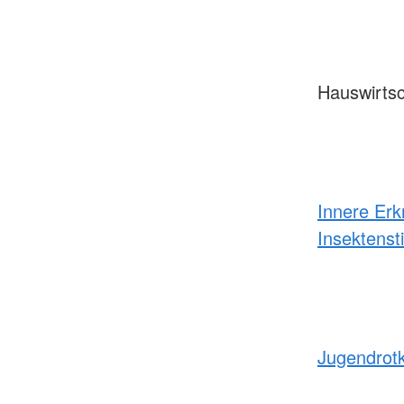
Hauswirtsc
Innere Er
Insektens
Jugendrot