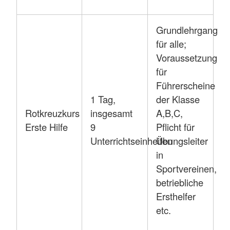
Grundlehrgang
für alle;
Voraussetzung
für
Führerscheine
1 Tag,
der Klasse
Rotkreuzkurs
insgesamt
A,B,C,
Erste Hilfe
9
Pflicht für
Unterrichtseinheiten
Übungsleiter
in
Sportvereinen,
betriebliche
Ersthelfer
etc.