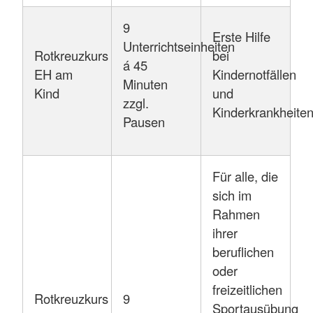
9
Erste Hilfe
Unterrichtseinheiten
Rotkreuzkurs
bei
á 45
EH am
Kindernotfällen
Minuten
Kind
und
zzgl.
Kinderkrankheite
Pausen
Für alle, die
sich im
Rahmen
ihrer
beruflichen
oder
freizeitlichen
Rotkreuzkurs
9
Sportausübung