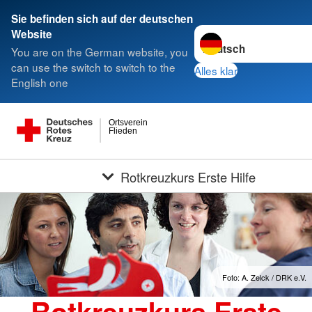
Sie befinden sich auf der deutschen
Sprache wechseln zu
Website
You are on the German website, you
can use the switch to switch to the
Alles klar
English one
Ortsverein
Flieden
Rotkreuzkurs Erste Hilfe
Foto: A. Zelck / DRK e.V.
Rotkreuzkurs Erste