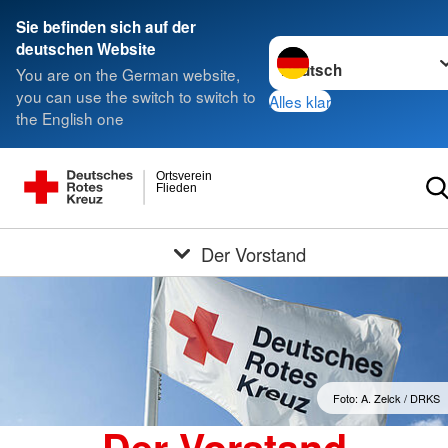
Sie befinden sich auf der
Sprache wechseln zu
deutschen Website
You are on the German website,
you can use the switch to switch to
Alles klar
the English one
Ortsverein
Flieden
Der Vorstand
Foto: A. Zelck / DRKS
Der Vorstand