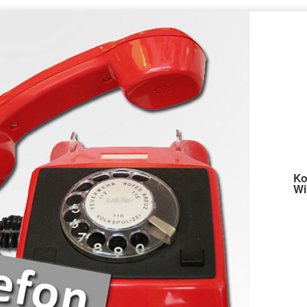
Ko
Wi