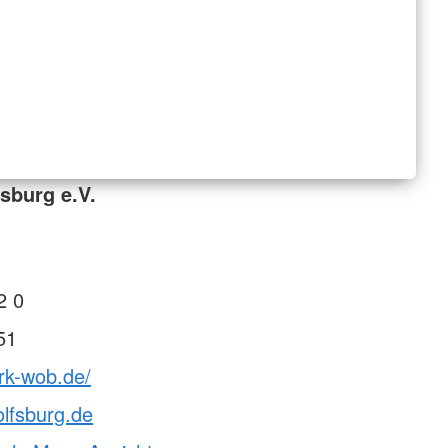
sburg e.V.
2 0
51
rk-wob.de/
lfsburg.de