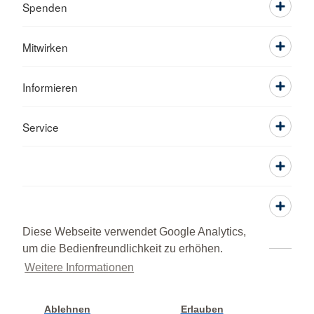
Spenden
Mitwirken
Informieren
Service
Diese Webseite verwendet Google Analytics,
um die Bedienfreundlichkeit zu erhöhen.
Weitere Informationen
Adressen
Kontakt
Sitemap
Datenschutz
Impressum
RSS-Feed
DRK intern
© 2026 Ortsverein Flieden
Ablehnen
Erlauben