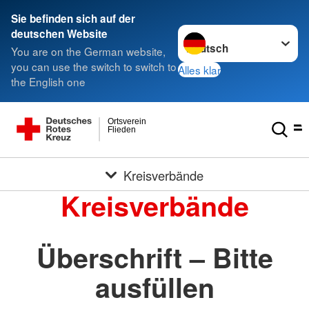
Sie befinden sich auf der
Sprache wechseln zu
deutschen Website
You are on the German website,
you can use the switch to switch to
Alles klar
the English one
Ortsverein
Flieden
Kreisverbände
Kreisverbände
Überschrift – Bitte
ausfüllen