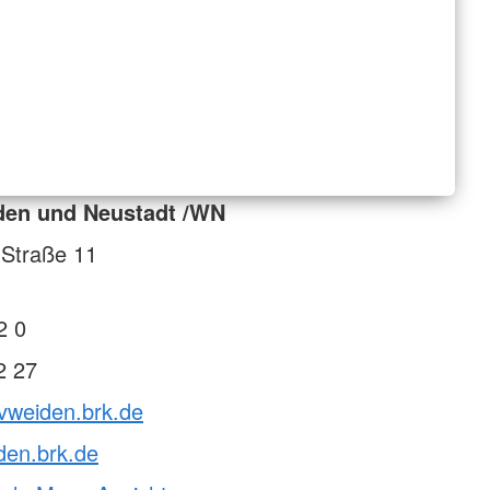
den und Neustadt /WN
-Straße 11
2 0
2 27
vweiden.brk.de
den.brk.de