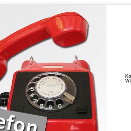
Ko
Wi