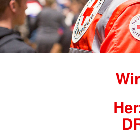
Wir
Her
DR