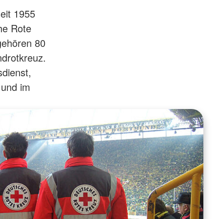
eit 1955
he Rote
 gehören 80
ndrotkreuz.
sdienst,
 und im