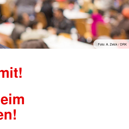
Foto: A. Zelck / DRKS
mit!
beim
en!