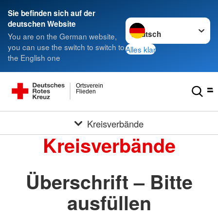
Sie befinden sich auf der
Sprache wechseln zu
deutschen Website
You are on the German website,
you can use the switch to switch to
Alles klar
the English one
Ortsverein
Flieden
Kreisverbände
Kreisverbände
Überschrift – Bitte
ausfüllen