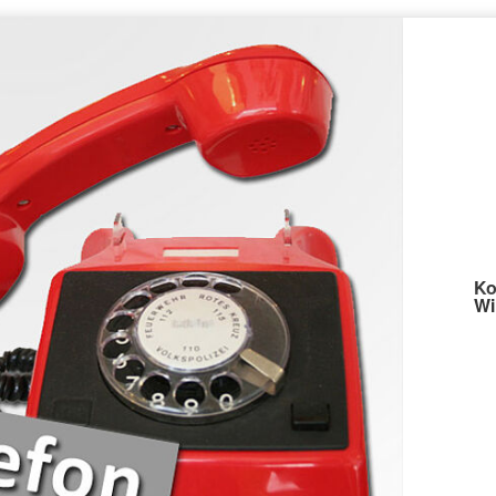
Ko
Wi