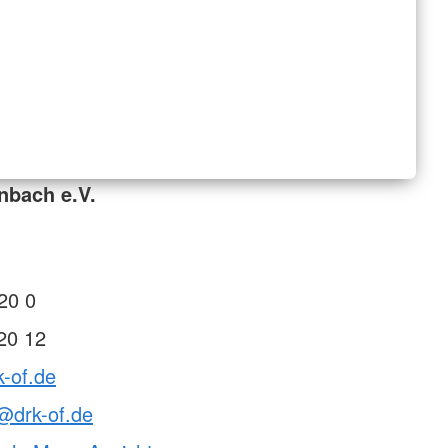
nbach e.V.
20 0
20 12
k-of.de
t@drk-of.de