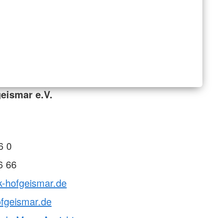
eismar e.V.
1
6 0
6 66
k-hofgeismar.de
fgeismar.de