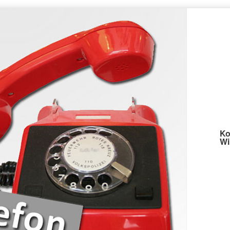
Ko
Wi