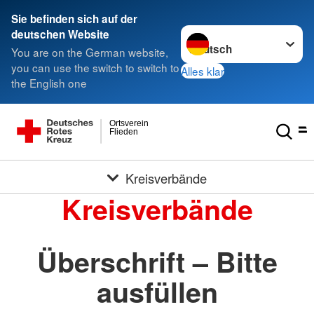
Sie befinden sich auf der
Sprache wechseln zu
deutschen Website
You are on the German website,
you can use the switch to switch to
Alles klar
the English one
Ortsverein
Flieden
Kreisverbände
Kreisverbände
Überschrift – Bitte
ausfüllen