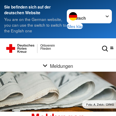
Sie befinden sich auf der
Sprache wechseln zu
deutschen Website
You are on the German website,
you can use the switch to switch to
Alles klar
the English one
Ortsverein
Flieden
Meldungen
Foto: A. Zelck / DRKS